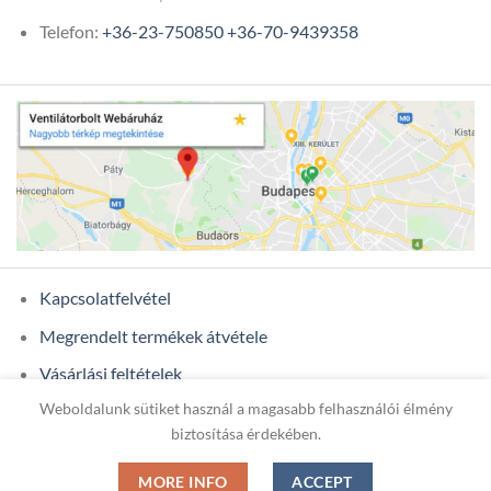
Telefon:
+36-23-750850
+36-70-9439358
Kapcsolatfelvétel
Megrendelt termékek átvétele
Vásárlási feltételek
Weboldalunk sütiket használ a magasabb felhasználói élmény
Ügyfél adatok
biztosítása érdekében.
MORE INFO
ACCEPT
Copyright 2026 ©
ONIXCOM KFT.