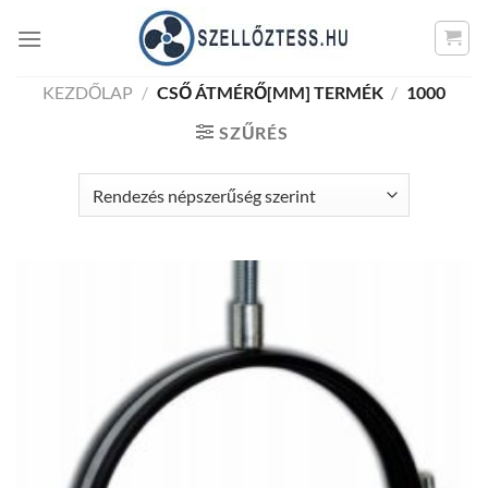
Skip
to
content
KEZDŐLAP
/
CSŐ ÁTMÉRŐ[MM] TERMÉK
/
1000
SZŰRÉS