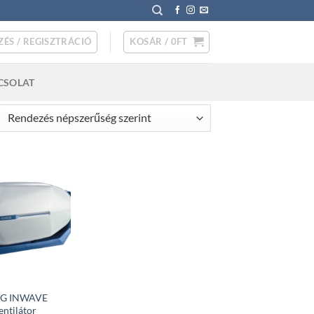
ZÉS / REGISZTRÁCIÓ
KOSÁR /
0
FT
CSOLAT
rted
pularity
G INWAVE
entilátor