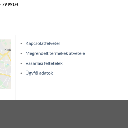
Price
–
79 991
Ft
range:
69
990Ft
through
79
991Ft
Kapcsolatfelvétel
Megrendelt termékek átvétele
Vásárlási feltételek
Ügyfél adatok