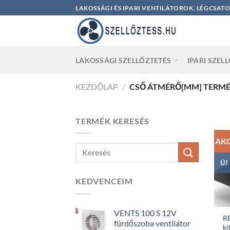
Skip
LAKOSSÁGI ÉS IPARI VENTILÁTOROK, LÉGCSAT
to
content
LAKOSSÁGI SZELLŐZTETÉS
IPARI SZEL
KEZDŐLAP
/
CSŐ ÁTMÉRŐ[MM] TERM
TERMÉK KERESÉS
AK
ÚJ
KEDVENCEIM
VENTS 100 S 12V
R
fürdőszoba ventilátor
ki