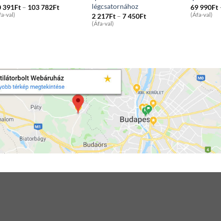
légcsatornához
Price
0 391
Ft
–
103 782
Ft
69 990
Ft
range:
fa-val)
Price
(Áfa-val)
2 217
Ft
–
7 450
Ft
50
range:
(Áfa-val)
391Ft
2
through
217Ft
103
through
782Ft
7
450Ft