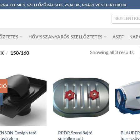
ORNA ELEMEK, SZELLŐZŐRÁCSOK, ZSALUK, NYÁRI VENTILÁTOROK
BEJELENTKE
LŐZTETÉS
HŐVISSZANYARŐS SZELLŐZTETÉS
ÁSZF
KAP
So
Showing all 3 results
ÉK
/
150/160
by
po
CIÓ
ENSON Design tető
RPDR Szerelőajtó
BLAUBER
fúvó elem
spirálkorcolt
ipari csőv