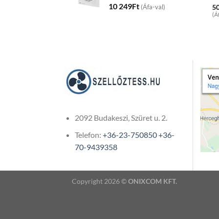
10 249
Ft
5
(Áfa-val)
(Á
2092 Budakeszi, Szüret u. 2.
Telefon:
+36-23-750850
+36-
70-9439358
Copyright 2026 ©
ONIXCOM KFT.