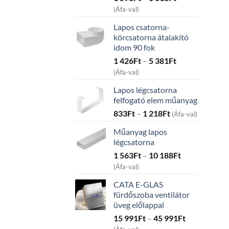
range:
(Áfa-val)
1
Lapos csatorna-
593Ft
körcsatorna átalakító
through
idom 90 fok
6
Price
1 426
Ft
–
5 381
Ft
313Ft
range:
(Áfa-val)
1
Lapos légcsatorna
426Ft
felfogató elem műanyag
through
Price
833
Ft
–
1 218
Ft
5
(Áfa-val)
range:
381Ft
Műanyag lapos
833Ft
légcsatorna
through
Price
1 563
Ft
–
10 188
Ft
1
range:
218Ft
(Áfa-val)
1
CATA E-GLAS
563Ft
fürdőszoba ventilátor
through
üveg előlappal
10
Price
15 991
Ft
–
45 991
Ft
188Ft
range: