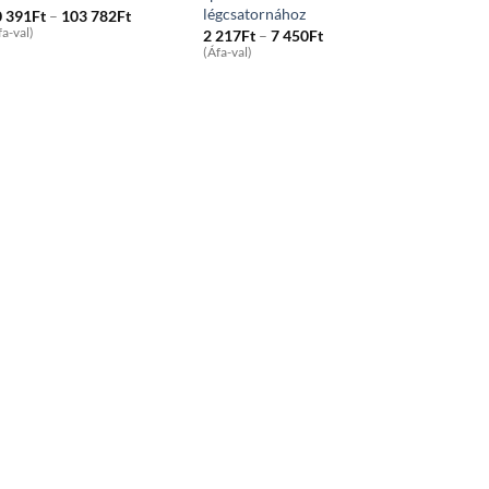
légcsatornához
Price
0 391
Ft
–
103 782
Ft
range:
fa-val)
Price
2 217
Ft
–
7 450
Ft
50
range:
(Áfa-val)
391Ft
2
through
217Ft
103
through
782Ft
7
450Ft