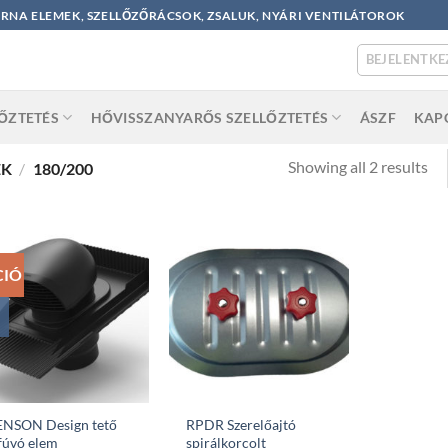
ORNA ELEMEK, SZELLŐZŐRÁCSOK, ZSALUK, NYÁRI VENTILÁTOROK
BEJELENTKE
LŐZTETÉS
HŐVISSZANYARŐS SZELLŐZTETÉS
ÁSZF
KAP
So
Showing all 2 results
ÉK
/
180/200
by
po
CIÓ
ENSON Design tető
RPDR Szerelőajtó
fúvó elem
spirálkorcolt