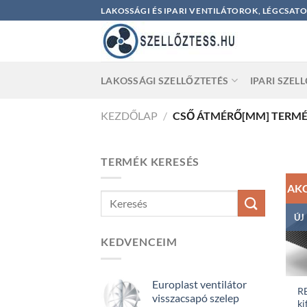
Skip
LAKOSSÁGI ÉS IPARI VENTILÁTOROK, LÉGCSAT
to
content
LAKOSSÁGI SZELLŐZTETÉS
IPARI SZEL
KEZDŐLAP
/
CSŐ ÁTMÉRŐ[MM] TERM
TERMÉK KERESÉS
AK
ÚJ
KEDVENCEIM
Europlast ventilátor
R
visszacsapó szelep
ki