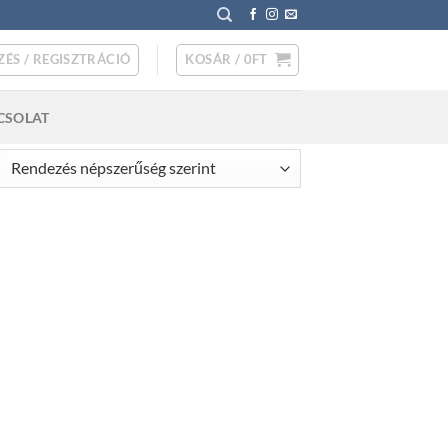
ZÉS / REGISZTRÁCIÓ
KOSÁR /
0
FT
CSOLAT
rted
pularity