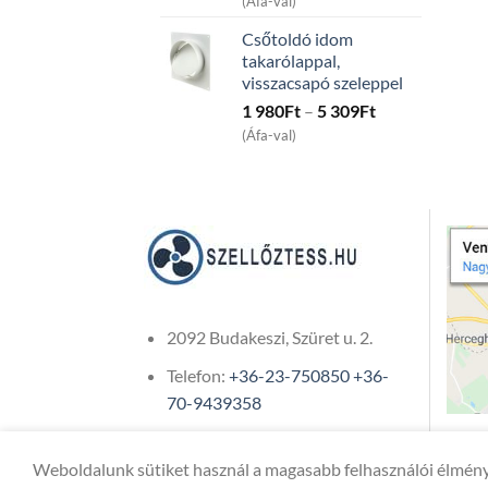
(Áfa-val)
15
Csőtoldó idom
991Ft
takarólappal,
through
visszacsapó szeleppel
45
Price
1 980
Ft
–
5 309
Ft
991Ft
range:
(Áfa-val)
1
980Ft
through
5
309Ft
2092 Budakeszi, Szüret u. 2.
Telefon:
+36-23-750850
+36-
70-9439358
Weboldalunk sütiket használ a magasabb felhasználói élmény
Copyright 2026 ©
ONIXCOM KFT.