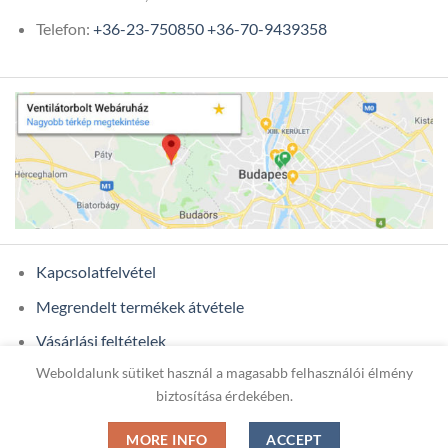
Telefon:
+36-23-750850
+36-70-9439358
Kapcsolatfelvétel
Megrendelt termékek átvétele
Vásárlási feltételek
Weboldalunk sütiket használ a magasabb felhasználói élmény
Ügyfél adatok
biztosítása érdekében.
MORE INFO
ACCEPT
Copyright 2026 ©
ONIXCOM KFT.