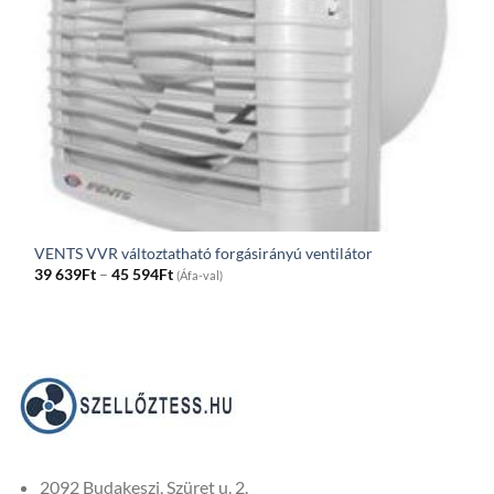
VENTS VVR változtatható forgásirányú ventilátor
Price
39 639
Ft
–
45 594
Ft
(Áfa-val)
range:
39
639Ft
through
45
594Ft
2092 Budakeszi, Szüret u. 2.