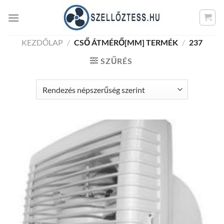
Skip
to
content
KEZDŐLAP
/
CSŐ ÁTMÉRŐ[MM] TERMÉK
/
237
SZŰRÉS