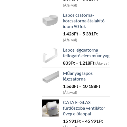
range:
(Áfa-val)
1
Lapos csatorna-
593Ft
körcsatorna átalakító
through
idom 90 fok
6
Price
1 426
Ft
–
5 381
Ft
313Ft
range:
(Áfa-val)
1
Lapos légcsatorna
426Ft
felfogató elem műanyag
through
Price
833
Ft
–
1 218
Ft
5
(Áfa-val)
range:
381Ft
Műanyag lapos
833Ft
légcsatorna
through
Price
1 563
Ft
–
10 188
Ft
1
range:
218Ft
(Áfa-val)
1
CATA E-GLAS
563Ft
fürdőszoba ventilátor
through
üveg előlappal
10
Price
15 991
Ft
–
45 991
Ft
188Ft
range: