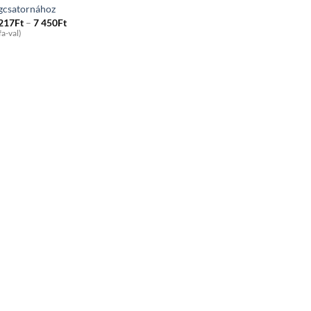
gcsatornához
Price
 217
Ft
–
7 450
Ft
range:
fa-val)
2
217Ft
through
7
450Ft