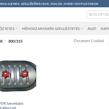
ORNA ELEMEK, SZELLŐZŐRÁCSOK, ZSALUK, NYÁRI VENTILÁTOROK
BEJELENTKE
LŐZTETÉS
HŐVISSZANYARŐS SZELLŐZTETÉS
ÁSZF
KAP
Összesen 1 találat
ÉK
/
300/315
DR Szerelőajtó
irálkorcolt