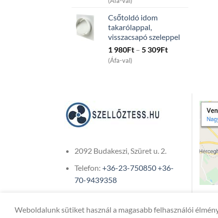
(Áfa-val)
15
Csőtoldó idom
991Ft
takarólappal,
through
visszacsapó szeleppel
45
Price
1 980
Ft
–
5 309
Ft
991Ft
range:
(Áfa-val)
1
980Ft
through
5
309Ft
2092 Budakeszi, Szüret u. 2.
Telefon:
+36-23-750850
+36-
70-9439358
Weboldalunk sütiket használ a magasabb felhasználói élmény
Copyright 2026 ©
ONIXCOM KFT.