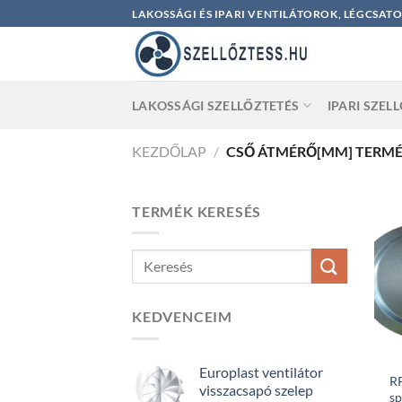
Skip
LAKOSSÁGI ÉS IPARI VENTILÁTOROK, LÉGCSAT
to
content
LAKOSSÁGI SZELLŐZTETÉS
IPARI SZEL
KEZDŐLAP
/
CSŐ ÁTMÉRŐ[MM] TERM
TERMÉK KERESÉS
KEDVENCEIM
Europlast ventilátor
RP
visszacsapó szelep
sp