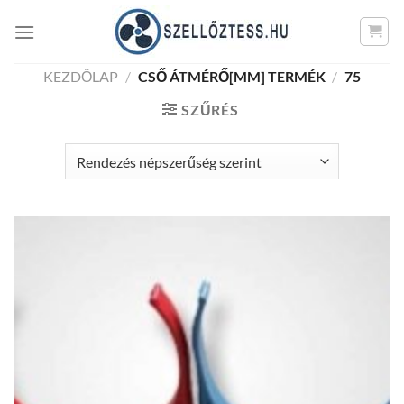
Skip
to
content
KEZDŐLAP
/
CSŐ ÁTMÉRŐ[MM] TERMÉK
/
75
SZŰRÉS