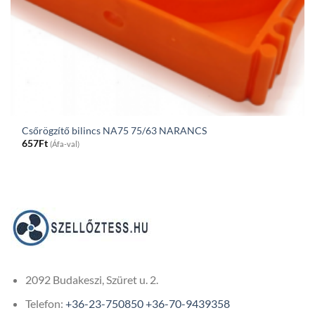
Csőrögzítő bilincs NA75 75/63 NARANCS
657
Ft
(Áfa-val)
2092 Budakeszi, Szüret u. 2.
Telefon:
+36-23-750850
+36-70-9439358