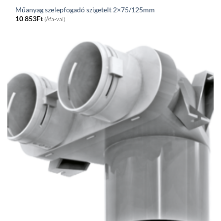
Műanyag szelepfogadó szigetelt 2×75/125mm
10 853
Ft
(Áfa-val)