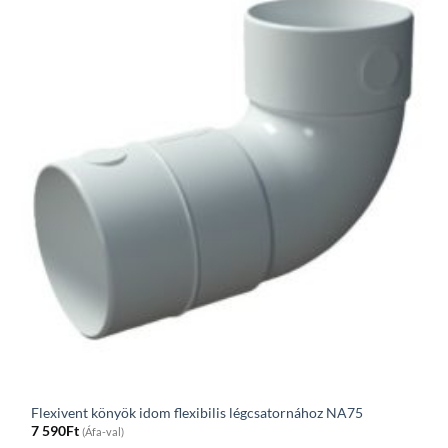
Flexivent könyök idom flexibilis légcsatornához NA75
7 590
Ft
(Áfa-val)