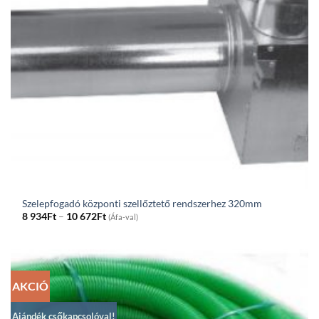
Szelepfogadó központi szellőztető rendszerhez 320mm
Price
8 934
Ft
–
10 672
Ft
(Áfa-val)
range:
8
934Ft
through
10
672Ft
AKCIÓ
Ajándék csőkapcsolóval!