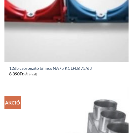
12db csőrögzítő bilincs NA75 KCLFLB 75/63
8 390
Ft
(Áfa-val)
AKCIÓ