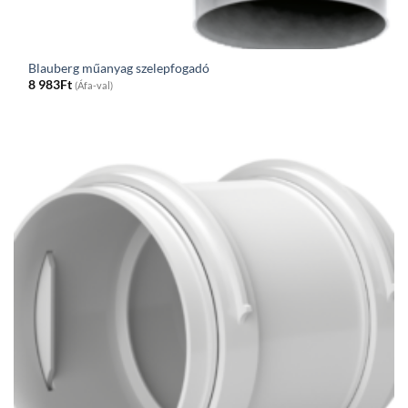
Blauberg műanyag szelepfogadó
8 983
Ft
(Áfa-val)