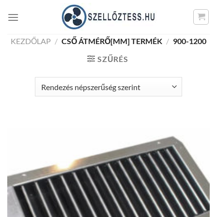
Skip
to
content
KEZDŐLAP
/
CSŐ ÁTMÉRŐ[MM] TERMÉK
/
900-1200
SZŰRÉS