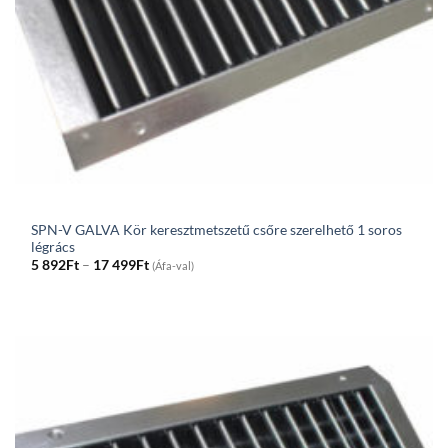
SPN-V GALVA Kör keresztmetszetű csőre szerelhető 1 soros
légrács
Price
5 892
Ft
–
17 499
Ft
(Áfa-val)
range:
5
892Ft
through
17
499Ft