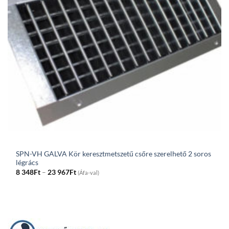
SPN-VH GALVA Kör keresztmetszetű csőre szerelhető 2 soros
légrács
Price
8 348
Ft
–
23 967
Ft
(Áfa-val)
range:
8
348Ft
through
23
967Ft