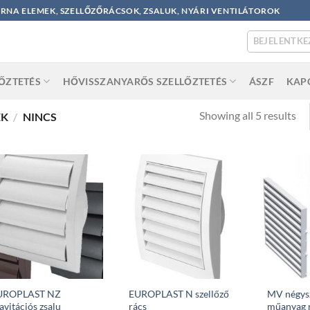
ORNA ELEMEK, SZELLŐZŐRÁCSOK, ZSALUK, NYÁRI VENTILÁTOROK
BEJELENTKE
LŐZTETÉS
HŐVISSZANYARŐS SZELLŐZTETÉS
ÁSZF
KAP
So
Showing all 5 results
ÉK
/
NINCS
by
po
UROPLAST NZ
EUROPLAST N szellőző
MV négys
avitációs zsalu
rács
műanyag 