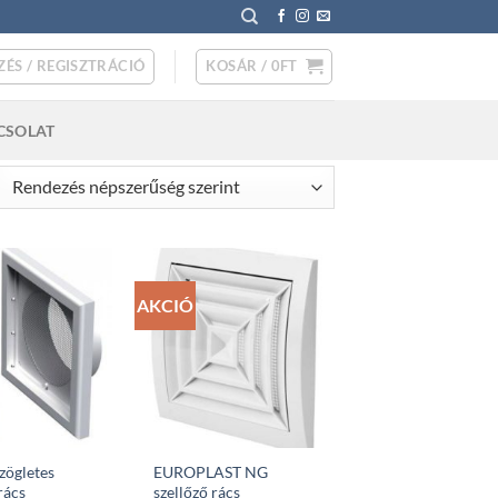
ZÉS / REGISZTRÁCIÓ
KOSÁR /
0
FT
CSOLAT
rted
pularity
AKCIÓ
zögletes
EUROPLAST NG
rács
szellőző rács