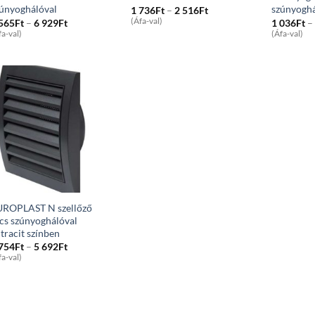
únyoghálóval
szúnyoghá
Price
1 736
Ft
–
2 516
Ft
range:
Price
(Áfa-val)
 565
Ft
–
6 929
Ft
1 036
Ft
–
1
range:
fa-val)
(Áfa-val)
736Ft
1
through
565Ft
2
through
516Ft
6
929Ft
UROPLAST N szellőző
cs szúnyoghálóval
tracit színben
Price
 754
Ft
–
5 692
Ft
range:
fa-val)
3
754Ft
through
5
692Ft