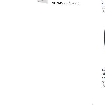
10 249
Ft
sz
(Áfa-val)
1
(Á
E
rá
an
3
(Á