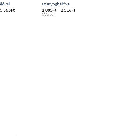
lóval
szúnyoghálóval
Price
Price
5 563
Ft
1 085
Ft
–
2 516
Ft
range:
range:
(Áfa-val)
1
1
036Ft
085Ft
through
through
5
2
563Ft
516Ft