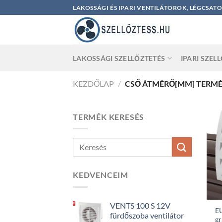
Skip
LAKOSSÁGI ÉS IPARI VENTILÁTOROK, LÉGCSAT
to
content
LAKOSSÁGI SZELLŐZTETÉS
IPARI SZEL
KEZDŐLAP
/
CSŐ ÁTMÉRŐ[MM] TERM
TERMÉK KERESÉS
KEDVENCEIM
VENTS 100 S 12V
E
fürdőszoba ventilátor
gr