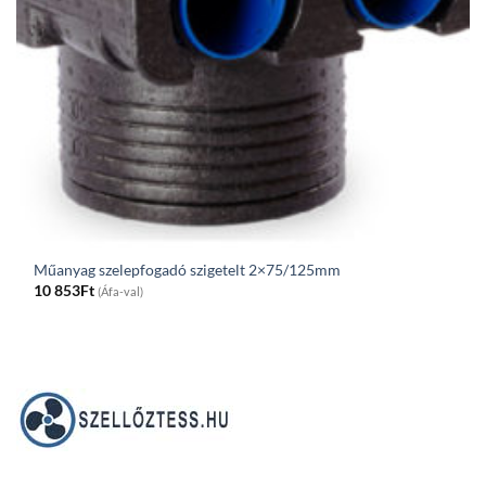
Műanyag szelepfogadó szigetelt 2×75/125mm
10 853
Ft
(Áfa-val)