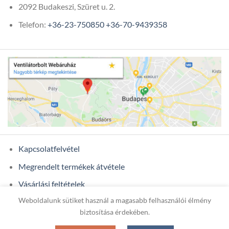
2092 Budakeszi, Szüret u. 2.
Telefon:
+36-23-750850
+36-70-9439358
Kapcsolatfelvétel
Megrendelt termékek átvétele
Vásárlási feltételek
Weboldalunk sütiket használ a magasabb felhasználói élmény
Ügyfél adatok
biztosítása érdekében.