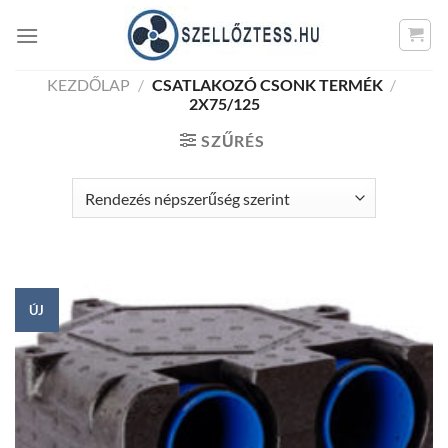
Skip
to
content
KEZDŐLAP
/
CSATLAKOZÓ CSONK TERMÉK
/
2X75/125
SZŰRÉS
ÚJ