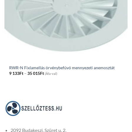
RWR-N Fixlamellás örvénybefúvó mennyezeti anemosztát
Price
9 133
Ft
–
35 015
Ft
(Áfa-val)
range:
9
133Ft
through
35
015Ft
2092 Budakeszi, Szüret u. 2.