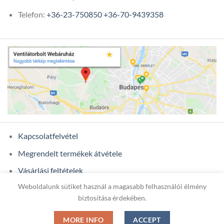
Telefon:
+36-23-750850
+36-70-9439358
Kapcsolatfelvétel
Megrendelt termékek átvétele
Vásárlási feltételek
Weboldalunk sütiket használ a magasabb felhasználói élmény
Ügyfél adatok
biztosítása érdekében.
MORE INFO
ACCEPT
Copyright 2026 ©
ONIXCOM KFT.