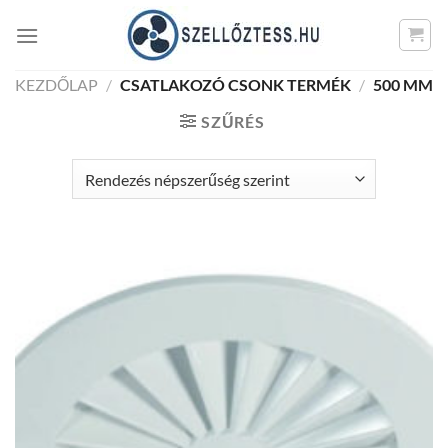
Skip
to
content
KEZDŐLAP
/
CSATLAKOZÓ CSONK TERMÉK
/
500 MM
SZŰRÉS