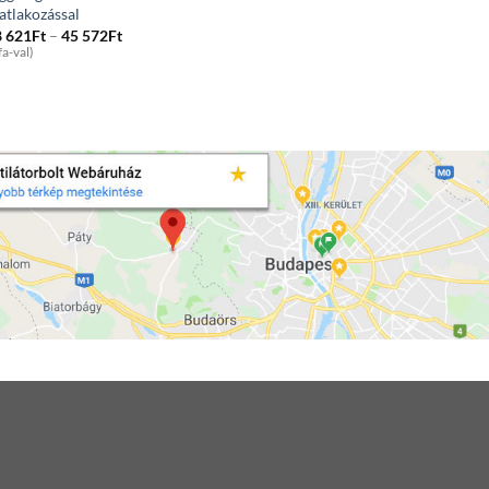
atlakozással
Price
8 621
Ft
–
45 572
Ft
range:
fa-val)
28
621Ft
through
45
572Ft