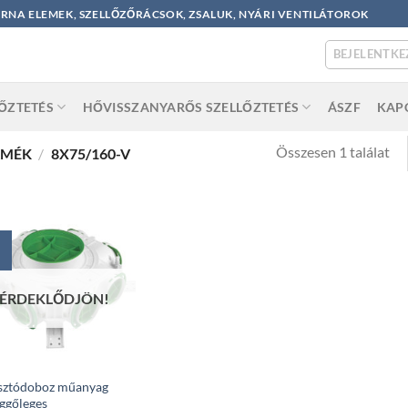
ORNA ELEMEK, SZELLŐZŐRÁCSOK, ZSALUK, NYÁRI VENTILÁTOROK
BEJELENTKE
LŐZTETÉS
HŐVISSZANYARŐS SZELLŐZTETÉS
ÁSZF
KAP
Összesen 1 találat
RMÉK
/
8X75/160-V
ÉRDEKLŐDJÖN!
sztódoboz műanyag
ggőleges