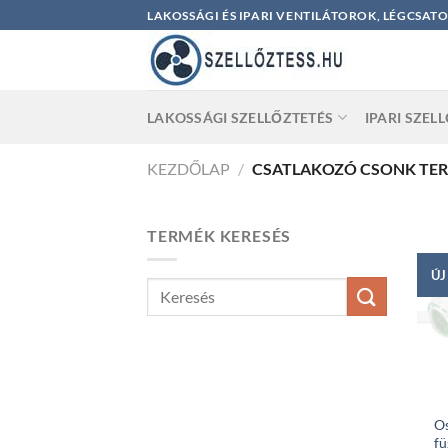
Skip
LAKOSSÁGI ÉS IPARI VENTILÁTOROK, LÉGCSAT
to
content
LAKOSSÁGI SZELLŐZTETÉS
IPARI SZEL
KEZDŐLAP
/
CSATLAKOZÓ CSONK TE
TERMÉK KERESÉS
ÚJ
O
fü