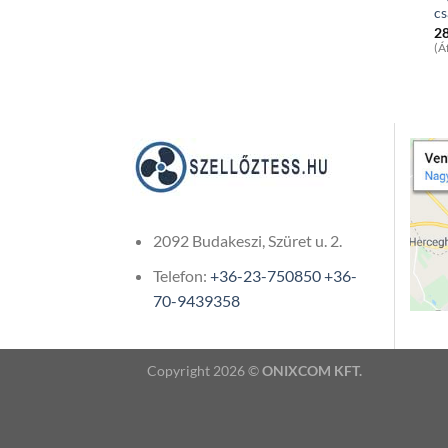
cs
2
(Á
2092 Budakeszi, Szüret u. 2.
Telefon:
+36-23-750850
+36-
70-9439358
Copyright 2026 ©
ONIXCOM KFT.