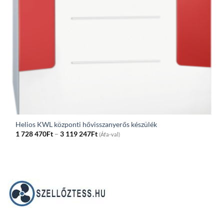
Helios KWL központi hővisszanyerős készülék
Price
1 728 470
Ft
–
3 119 247
Ft
(Áfa-val)
range:
1
728
470Ft
through
3
119
247Ft