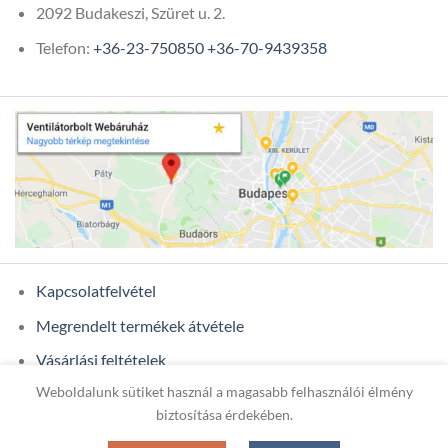
2092 Budakeszi, Szüret u. 2.
Telefon:
+36-23-750850
+36-70-9439358
Kapcsolatfelvétel
Megrendelt termékek átvétele
Vásárlási feltételek
Weboldalunk sütiket használ a magasabb felhasználói élmény
Ügyfél adatok
biztosítása érdekében.