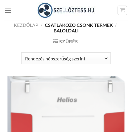
Skip
to
content
KEZDŐLAP
/
CSATLAKOZÓ CSONK TERMÉK
/
BALOLDALI
SZŰRÉS