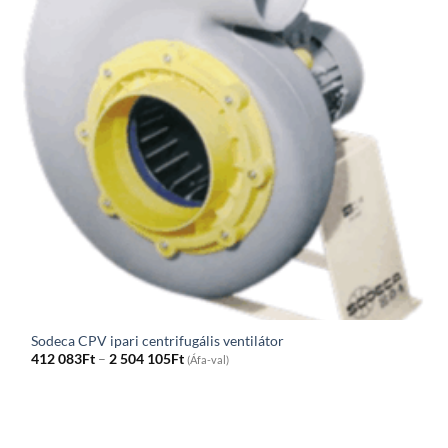
Sodeca CPV ipari centrifugális ventilátor
Price
412 083
Ft
–
2 504 105
Ft
(Áfa-val)
range:
412
083Ft
through
2
504