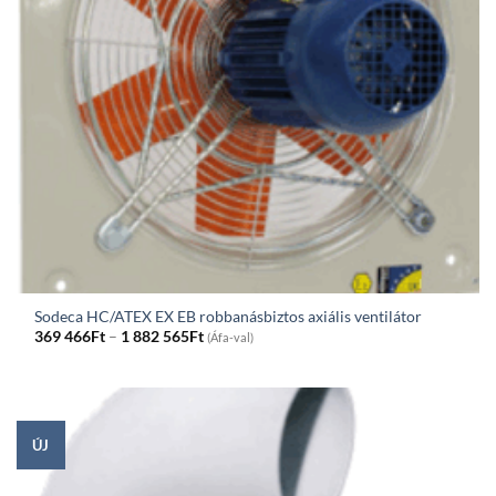
Sodeca HC/ATEX EX EB robbanásbiztos axiális ventilátor
Price
369 466
Ft
–
1 882 565
Ft
(Áfa-val)
range:
369
466Ft
through
1
882
565Ft
ÚJ