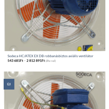
Sodeca HC/ATEX EX DB robbanásbiztos axiális ventilátor
Price
543 681
Ft
–
2 812 891
Ft
(Áfa-val)
range:
543
681Ft
through
2
812
891Ft
ÚJ