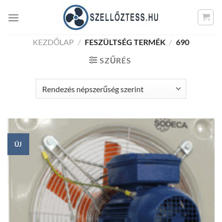
Skip
to
content
KEZDŐLAP
/
FESZÜLTSÉG TERMÉK
/
690
SZŰRÉS
ÚJ