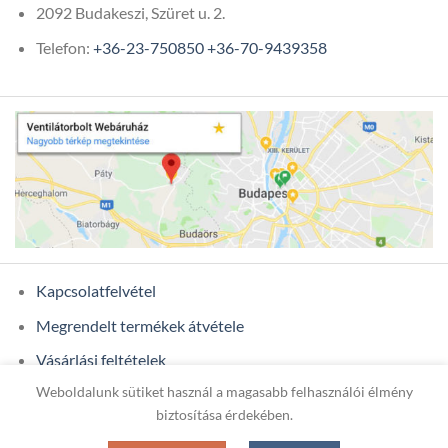
2092 Budakeszi, Szüret u. 2.
Telefon:
+36-23-750850
+36-70-9439358
Kapcsolatfelvétel
Megrendelt termékek átvétele
Vásárlási feltételek
Weboldalunk sütiket használ a magasabb felhasználói élmény
Ügyfél adatok
biztosítása érdekében.