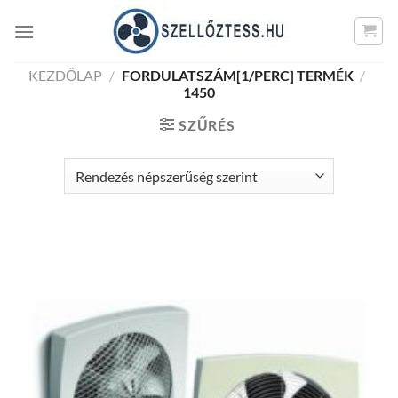
Skip
to
content
KEZDŐLAP
/
FORDULATSZÁM[1/PERC] TERMÉK
/
1450
SZŰRÉS