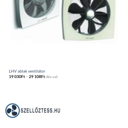
LHV ablak ventilátor
Price
19 030
Ft
–
29 108
Ft
(Áfa-val)
range:
19
030Ft
through
29
108Ft