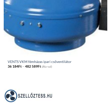
VENTS VKM fémházas ipari csőventilátor
Price
36 184
Ft
–
482 589
Ft
(Áfa-val)
range:
36
184Ft
through
482
589Ft