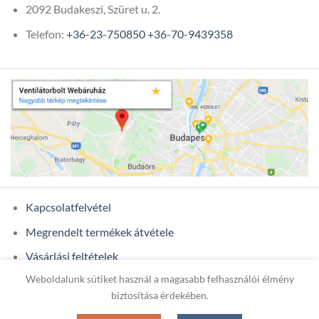
2092 Budakeszi, Szüret u. 2.
Telefon:
+36-23-750850
+36-70-9439358
Kapcsolatfelvétel
Megrendelt termékek átvétele
Vásárlási feltételek
Weboldalunk sütiket használ a magasabb felhasználói élmény
Ügyfél adatok
biztosítása érdekében.