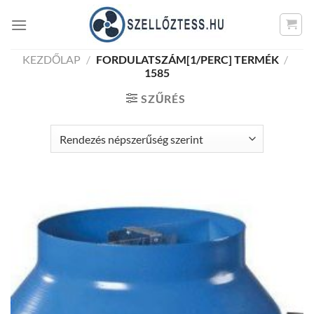
Skip
to
content
KEZDŐLAP
/
FORDULATSZÁM[1/PERC] TERMÉK
/
1585
SZŰRÉS