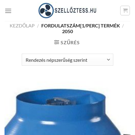
Skip
to
content
KEZDŐLAP
/
FORDULATSZÁM[1/PERC] TERMÉK
/
2050
SZŰRÉS