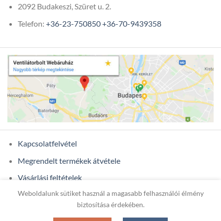
2092 Budakeszi, Szüret u. 2.
Telefon:
+36-23-750850
+36-70-9439358
Kapcsolatfelvétel
Megrendelt termékek átvétele
Vásárlási feltételek
Weboldalunk sütiket használ a magasabb felhasználói élmény
Ügyfél adatok
biztosítása érdekében.