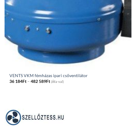
VENTS VKM fémházas ipari csőventilátor
Price
36 184
Ft
–
482 589
Ft
(Áfa-val)
range:
36
184Ft
through
482
589Ft