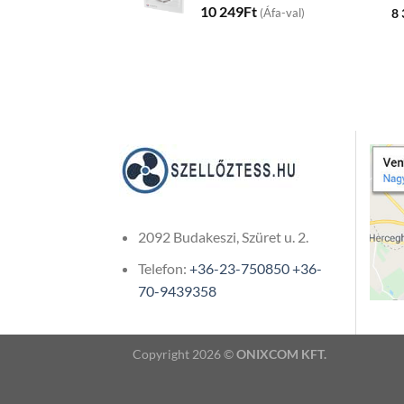
10 249
Ft
8
(Áfa-val)
2092 Budakeszi, Szüret u. 2.
Telefon:
+36-23-750850
+36-
70-9439358
Copyright 2026 ©
ONIXCOM KFT.