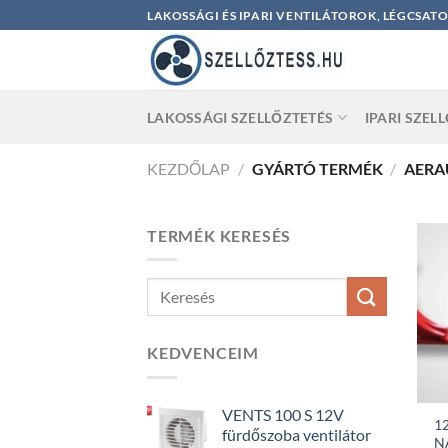
Skip
LAKOSSÁGI ÉS IPARI VENTILÁTOROK, LÉGCSAT
to
content
LAKOSSÁGI SZELLŐZTETÉS
IPARI SZEL
KEZDŐLAP
/
GYÁRTÓ TERMÉK
/
AERA
TERMÉK KERESÉS
KEDVENCEIM
VENTS 100 S 12V
12
fürdőszoba ventilátor
N