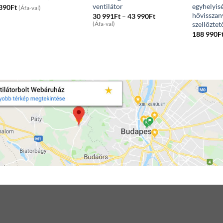
ventilátor
egyhelyis
 390
Ft
(Áfa-val)
hővisszan
Price
30 991
Ft
–
43 990
Ft
range:
szellőztet
(Áfa-val)
30
188 990
F
991Ft
through
43
990Ft