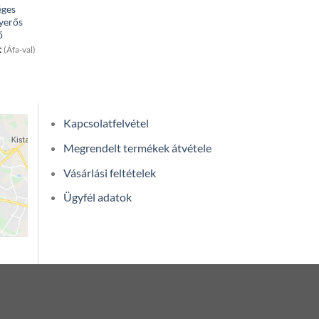
éges
yerős
ő
t
(Áfa-val)
Kapcsolatfelvétel
Megrendelt termékek átvétele
Vásárlási feltételek
Ügyfél adatok