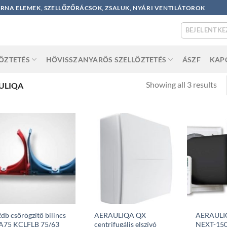
ORNA ELEMEK, SZELLŐZŐRÁCSOK, ZSALUK, NYÁRI VENTILÁTOROK
BEJELENTKE
LŐZTETÉS
HŐVISSZANYARŐS SZELLŐZTETÉS
ÁSZF
KAP
So
Showing all 3 results
ULIQA
by
po
db csőrögzítő bilincs
AERAULIQA QX
AERAULI
A75 KCLFLB 75/63
centrifugális elszívó
NEXT-150