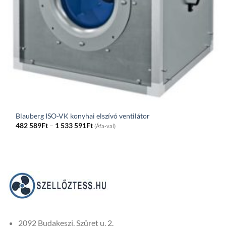
Blauberg ISO-VK konyhai elszívó ventilátor
Price
482 589
Ft
–
1 533 591
Ft
(Áfa-val)
range:
482
589Ft
through
1
533
591Ft
2092 Budakeszi, Szüret u. 2.