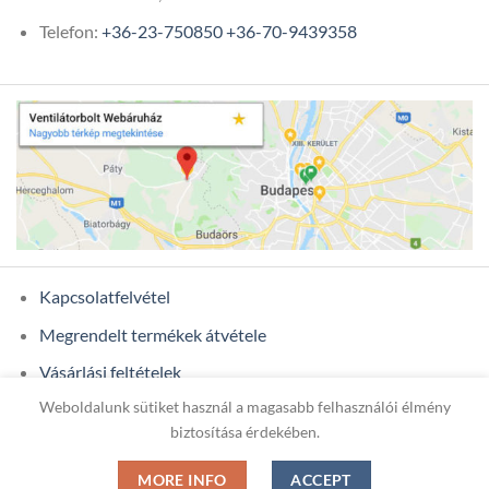
Telefon:
+36-23-750850
+36-70-9439358
Kapcsolatfelvétel
Megrendelt termékek átvétele
Vásárlási feltételek
Weboldalunk sütiket használ a magasabb felhasználói élmény
Ügyfél adatok
biztosítása érdekében.
MORE INFO
ACCEPT
Copyright 2026 ©
ONIXCOM KFT.