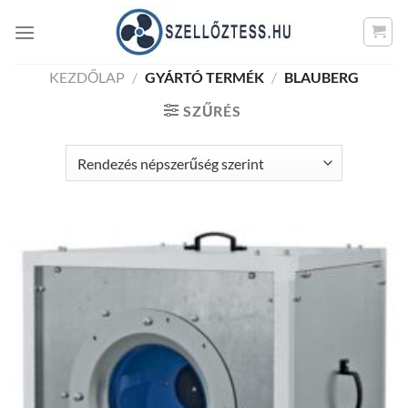
Skip
to
content
KEZDŐLAP
/
GYÁRTÓ TERMÉK
/
BLAUBERG
SZŰRÉS