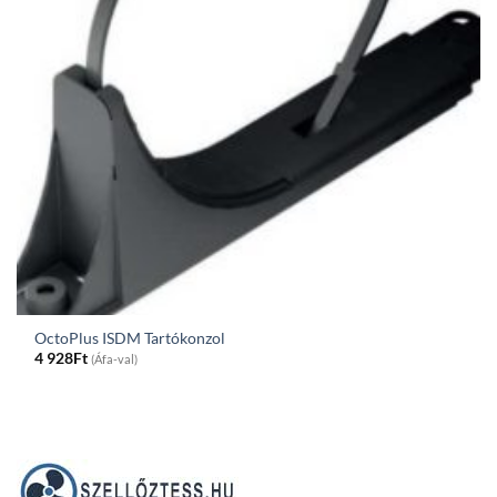
OctoPlus ISDM Tartókonzol
4 928
Ft
(Áfa-val)