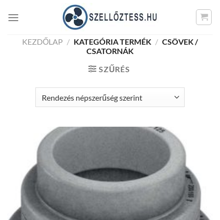
Skip
to
content
KEZDŐLAP
/
KATEGÓRIA TERMÉK
/
CSÖVEK /
CSATORNÁK
SZŰRÉS