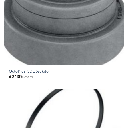
OctoPlus ISDE Szűkítő
6 243
Ft
(Áfa-val)