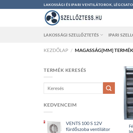
Skip
LAKOSSÁGI ÉS IPARI VENTILÁTOROK, LÉGCSAT
to
content
LAKOSSÁGI SZELLŐZTETÉS
IPARI SZEL
KEZDŐLAP
/
MAGASSÁG[MM] TERMÉ
TERMÉK KERESÉS
KEDVENCEIM
VENTS 100 S 12V
Fé
fürdőszoba ventilátor
l