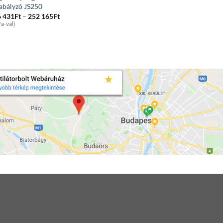
abályzó JS250
Price
6 431
Ft
–
252 165
Ft
range:
fa-val)
36
431Ft
through
252
165Ft