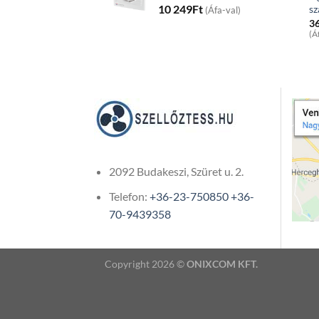
10 249
Ft
sz
(Áfa-val)
3
(Á
2092 Budakeszi, Szüret u. 2.
Telefon:
+36-23-750850
+36-
70-9439358
Copyright 2026 ©
ONIXCOM KFT.