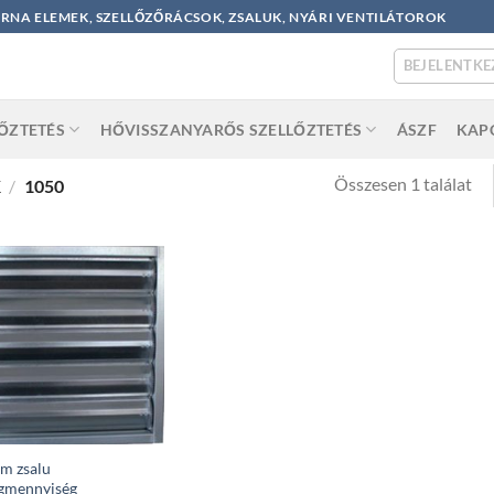
ORNA ELEMEK, SZELLŐZŐRÁCSOK, ZSALUK, NYÁRI VENTILÁTOROK
BEJELENTKE
LŐZTETÉS
HŐVISSZANYARŐS SZELLŐZTETÉS
ÁSZF
KAP
Összesen 1 találat
K
/
1050
m zsalu
égmennyiség