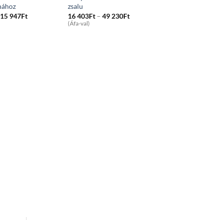
nához
zsalu
Price
Price
15 947
Ft
16 403
Ft
–
49 230
Ft
range:
range:
(Áfa-val)
2
16
225Ft
403Ft
through
through
15
49
947Ft
230Ft