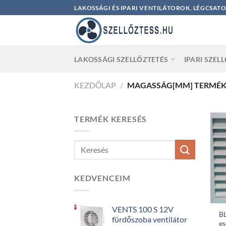
Skip
LAKOSSÁGI ÉS IPARI VENTILÁTOROK, LÉGCSAT
to
content
LAKOSSÁGI SZELLŐZTETÉS
IPARI SZEL
KEZDŐLAP
/
MAGASSÁG[MM] TERMÉ
TERMÉK KERESÉS
KEDVENCEIM
VENTS 100 S 12V
B
fürdőszoba ventilátor
es