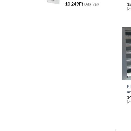
10 249
Ft
1
(Áfa-val)
(Á
B
ac
1
(Á