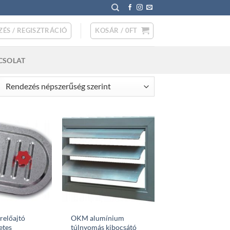
ZÉS / REGISZTRÁCIÓ
KOSÁR /
0
FT
CSOLAT
rted
pularity
relőajtó
OKM alumínium
etes
túlnyomás kibocsátó