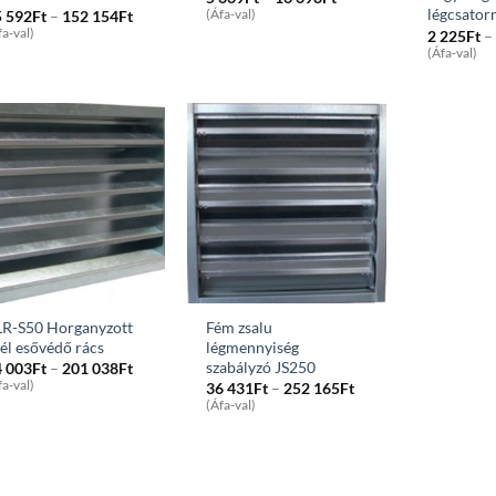
range:
légcsator
Price
5 592
Ft
–
152 154
Ft
(Áfa-val)
5
range:
fa-val)
2 225
Ft
–
669Ft
15
(Áfa-val)
through
592Ft
16
through
698Ft
152
154Ft
LR-S50 Horganyzott
Fém zsalu
él esővédő rács
légmennyiség
szabályzó JS250
Price
4 003
Ft
–
201 038
Ft
range:
fa-val)
Price
36 431
Ft
–
252 165
Ft
14
range:
(Áfa-val)
003Ft
36
through
431Ft
201
through
038Ft
252
165Ft