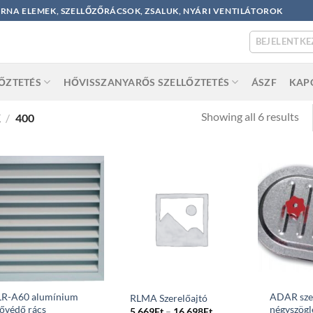
ORNA ELEMEK, SZELLŐZŐRÁCSOK, ZSALUK, NYÁRI VENTILÁTOROK
BEJELENTKE
LŐZTETÉS
HŐVISSZANYARŐS SZELLŐZTETÉS
ÁSZF
KAP
So
Showing all 6 results
K
/
400
by
po
LR-A60 alumínium
ADAR sze
RLMA Szerelőajtó
ővédő rács
négyszögl
Price
5 669
Ft
–
16 698
Ft