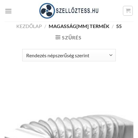
Skip
to
content
KEZDŐLAP
/
MAGASSÁG[MM] TERMÉK
/
55
SZŰRÉS