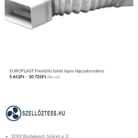
EUROPLAST Flexibilis toldó lapos légcsatornához
Price
5 652
Ft
–
10 725
Ft
(Áfa-val)
range:
5
652Ft
through
10
725Ft
2092 Budakeszi, Szüret u. 2.