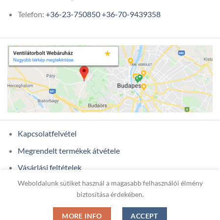
Telefon:
+36-23-750850
+36-70-9439358
Kapcsolatfelvétel
Megrendelt termékek átvétele
Vásárlási feltételek
Weboldalunk sütiket használ a magasabb felhasználói élmény
Ügyfél adatok
biztosítása érdekében.
MORE INFO
ACCEPT
Copyright 2026 ©
ONIXCOM KFT.