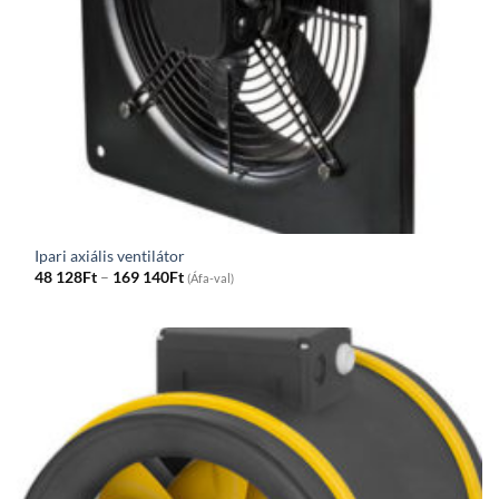
Ipari axiális ventilátor
Price
48 128
Ft
–
169 140
Ft
(Áfa-val)
range:
48
128Ft
through
169
140Ft