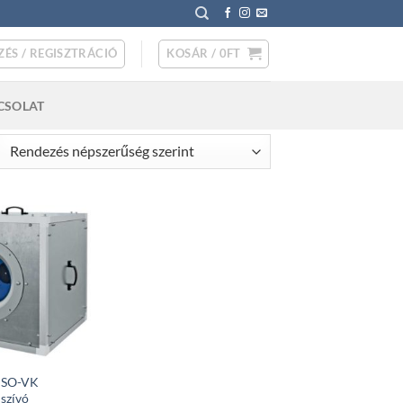
ZÉS / REGISZTRÁCIÓ
KOSÁR /
0
FT
CSOLAT
rted
pularity
 ISO-VK
lszívó