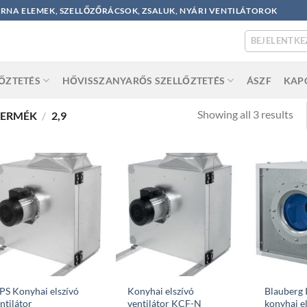
ORNA ELEMEK, SZELLŐZŐRÁCSOK, ZSALUK, NYÁRI VENTILÁTOROK
BEJELENTKE
LŐZTETÉS
HŐVISSZANYARŐS SZELLŐZTETÉS
ÁSZF
KAP
So
Showing all 3 results
TERMÉK
/
2,9
by
po
S Konyhai elszívó
Konyhai elszívó
Blauberg
ntilátor
ventilátor KCF-N
konyhai e