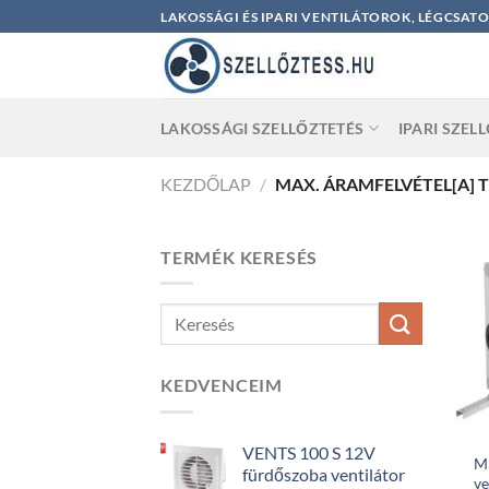
Skip
LAKOSSÁGI ÉS IPARI VENTILÁTOROK, LÉGCSAT
to
content
LAKOSSÁGI SZELLŐZTETÉS
IPARI SZEL
KEZDŐLAP
/
MAX. ÁRAMFELVÉTEL[A] 
TERMÉK KERESÉS
KEDVENCEIM
VENTS 100 S 12V
MP
fürdőszoba ventilátor
ve