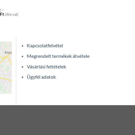
t
–
Price
1
Ft
(Áfa-val)
range:
482
589Ft
through
1
533
591Ft
Kapcsolatfelvétel
Megrendelt termékek átvétele
Vásárlási feltételek
Ügyfél adatok