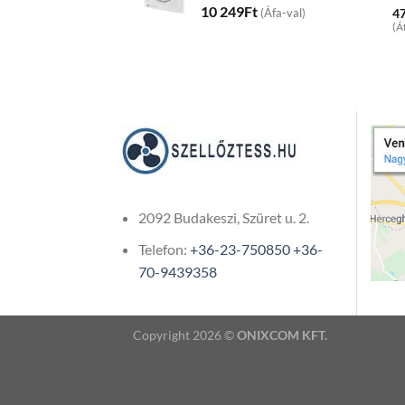
10 249
Ft
4
(Áfa-val)
(Á
2092 Budakeszi, Szüret u. 2.
Telefon:
+36-23-750850
+36-
70-9439358
Copyright 2026 ©
ONIXCOM KFT.