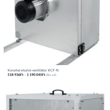
Konyhai elszívó ventilátor KCF-N
Price
518 936
Ft
–
1 190 045
Ft
(Áfa-val)
range:
518
936Ft
through
1
190
045Ft