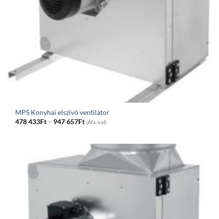
MPS Konyhai elszívó ventilátor
Price
478 433
Ft
–
947 657
Ft
(Áfa-val)
range:
478
433Ft
through
947
657Ft