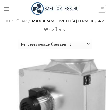
Skip
to
content
KEZDŐLAP
/
MAX. ÁRAMFELVÉTEL[A] TERMÉK
/
4,7
SZŰRÉS