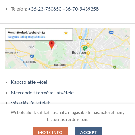
Telefon:
+36-23-750850
+36-70-9439358
Kapcsolatfelvétel
Megrendelt termékek átvétele
Vásárlási feltételek
Weboldalunk sütiket használ a magasabb felhasználói élmény
Ügyfél adatok
biztosítása érdekében.
MORE INFO
ACCEPT
Copyright 2026 ©
ONIXCOM KFT.