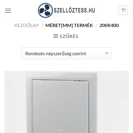
Skip
to
content
KEZDŐLAP
/
MÉRET[MM] TERMÉK
/
200X400
SZŰRÉS