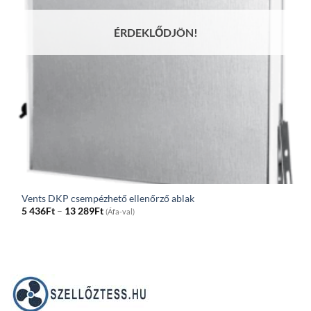
ÉRDEKLŐDJÖN!
Vents DKP csempézhető ellenőrző ablak
Price
5 436
Ft
–
13 289
Ft
(Áfa-val)
range:
5
436Ft
through
13
289Ft