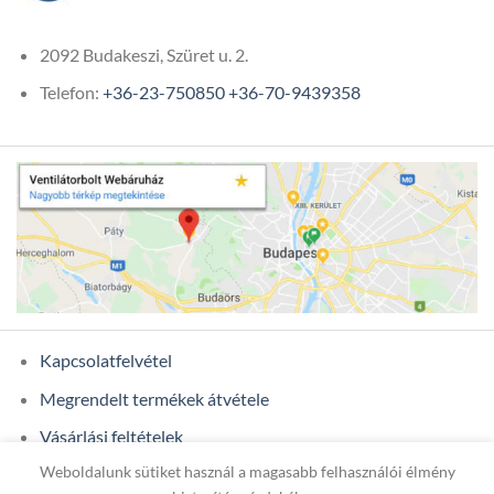
2092 Budakeszi, Szüret u. 2.
Telefon:
+36-23-750850
+36-70-9439358
Kapcsolatfelvétel
Megrendelt termékek átvétele
Vásárlási feltételek
Weboldalunk sütiket használ a magasabb felhasználói élmény
Ügyfél adatok