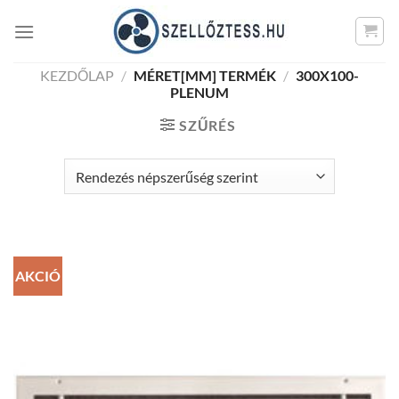
Skip
to
content
KEZDŐLAP
/
MÉRET[MM] TERMÉK
/
300X100-
PLENUM
SZŰRÉS
AKCIÓ