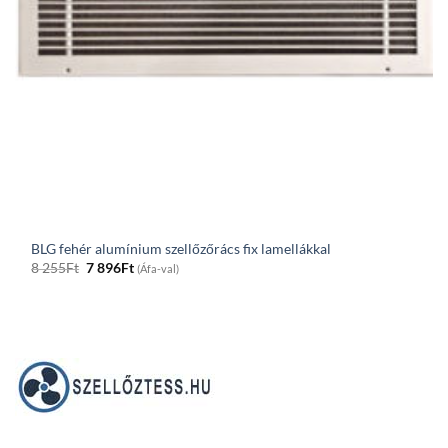
BLG fehér alumínium szellőzőrács fix lamellákkal
Original
Current
8 255
Ft
7 896
Ft
(Áfa-val)
price
price
was:
is:
8
7
255Ft.
896Ft.