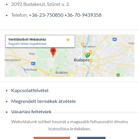
2092 Budakeszi, Szüret u. 2.
Telefon:
+36-23-750850
+36-70-9439358
Kapcsolatfelvétel
Megrendelt termékek átvétele
Vásárlási feltételek
Weboldalunk sütiket használ a magasabb felhasználói élmény
Ügyfél adatok
biztosítása érdekében.