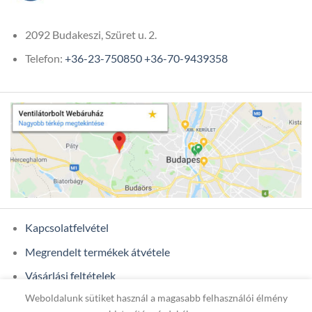
2092 Budakeszi, Szüret u. 2.
Telefon:
+36-23-750850
+36-70-9439358
Kapcsolatfelvétel
Megrendelt termékek átvétele
Vásárlási feltételek
Weboldalunk sütiket használ a magasabb felhasználói élmény
Ügyfél adatok