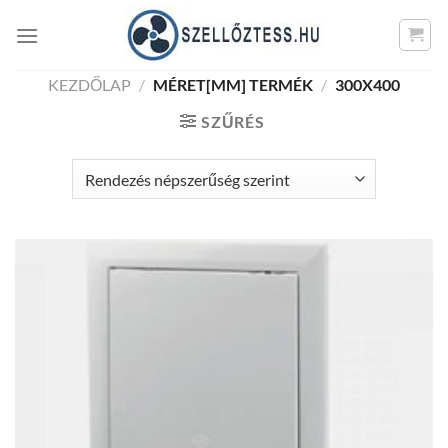
Skip
to
content
KEZDŐLAP
/
MÉRET[MM] TERMÉK
/
300X400
SZŰRÉS