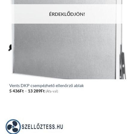
ÉRDEKLŐDJÖN!
Vents DKP csempézhető ellenőrző ablak
Price
5 436
Ft
–
13 289
Ft
(Áfa-val)
range:
5
436Ft
through
13
289Ft