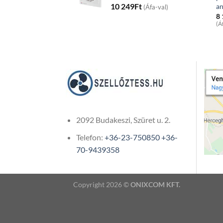
10 249
Ft
a
(Áfa-val)
8
(Á
2092 Budakeszi, Szüret u. 2.
Telefon:
+36-23-750850
+36-
70-9439358
Copyright 2026 ©
ONIXCOM KFT.