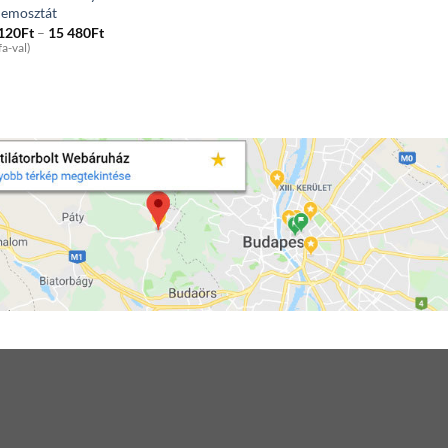
nemosztát
Price
 120
Ft
–
15 480
Ft
range:
fa-val)
8
120Ft
through
15
480Ft