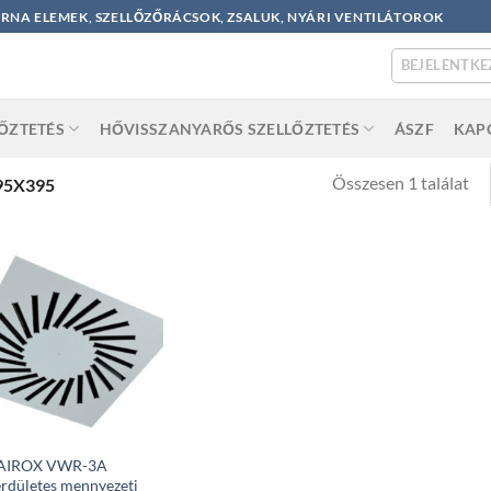
ORNA ELEMEK, SZELLŐZŐRÁCSOK, ZSALUK, NYÁRI VENTILÁTOROK
BEJELENTKE
LŐZTETÉS
HŐVISSZANYARŐS SZELLŐZTETÉS
ÁSZF
KAP
Összesen 1 találat
95X395
AIROX VWR-3A
rdületes mennyezeti