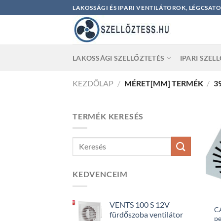
Skip
LAKOSSÁGI ÉS IPARI VENTILÁTOROK, LÉGCSAT
to
content
LAKOSSÁGI SZELLŐZTETÉS
IPARI SZEL
KEZDŐLAP
/
MÉRET[MM] TERMÉK
/
3
TERMÉK KERESÉS
KEDVENCEIM
VENTS 100 S 12V
C
fürdőszoba ventilátor
pe