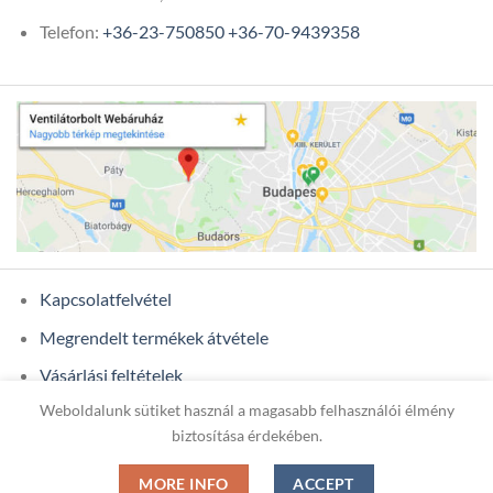
Telefon:
+36-23-750850
+36-70-9439358
Kapcsolatfelvétel
Megrendelt termékek átvétele
Vásárlási feltételek
Weboldalunk sütiket használ a magasabb felhasználói élmény
Ügyfél adatok
biztosítása érdekében.
MORE INFO
ACCEPT
Copyright 2026 ©
ONIXCOM KFT.