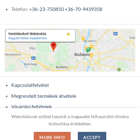
Telefon:
+36-23-750850
+36-70-9439358
Kapcsolatfelvétel
Megrendelt termékek átvétele
Vásárlási feltételek
Weboldalunk sütiket használ a magasabb felhasználói élmény
Ügyfél adatok
biztosítása érdekében.
MORE INFO
ACCEPT
Copyright 2026 ©
ONIXCOM KFT.