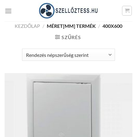
Skip
to
content
KEZDŐLAP
/
MÉRET[MM] TERMÉK
/
400X600
SZŰRÉS