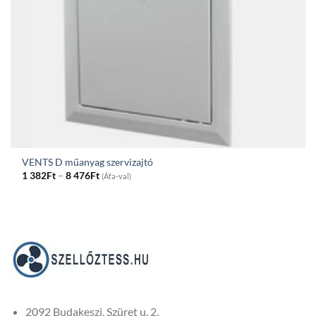
VENTS D műanyag szervizajtó
Price
1 382
Ft
–
8 476
Ft
(Áfa-val)
range:
1
382Ft
through
8
476Ft
2092 Budakeszi, Szüret u. 2.