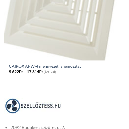
CAIROX APW-4 mennyezeti anemosztát
Price
5 622
Ft
–
17 314
Ft
(Áfa-val)
range:
5
622Ft
through
17
314Ft
2092 Budakeszi, Szüret u. 2.