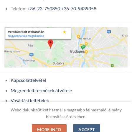
Telefon:
+36-23-750850
+36-70-9439358
Kapcsolatfelvétel
Megrendelt termékek átvétele
Vásárlási feltételek
Weboldalunk sütiket használ a magasabb felhasználói élmény
Ügyfél adatok
biztosítása érdekében.
MORE INFO
ACCEPT
Copyright 2026 ©
ONIXCOM KFT.