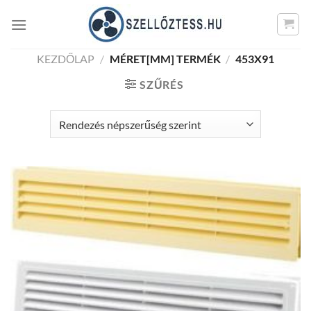
Skip
to
content
KEZDŐLAP
/
MÉRET[MM] TERMÉK
/
453X91
SZŰRÉS