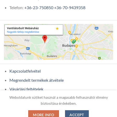
Telefon:
+36-23-750850
+36-70-9439358
Kapcsolatfelvétel
Megrendelt termékek átvétele
Vásárlási feltételek
Weboldalunk sütiket használ a magasabb felhasználói élmény
Ügyfél adatok
biztosítása érdekében.
MORE INFO
ACCEPT
Copyright 2026 ©
ONIXCOM KFT.