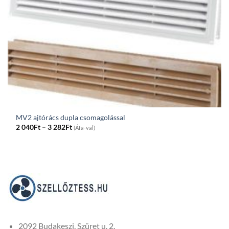
MV2 ajtórács dupla csomagolással
Price
2 040
Ft
–
3 282
Ft
(Áfa-val)
range:
2
040Ft
through
3
282Ft
2092 Budakeszi, Szüret u. 2.