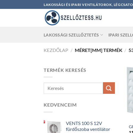
Skip
LAKOSSÁGI ÉS IPARI VENTILÁTOROK, LÉGCSAT
to
content
LAKOSSÁGI SZELLŐZTETÉS
IPARI SZEL
KEZDŐLAP
/
MÉRET[MM] TERMÉK
/
5
TERMÉK KERESÉS
KEDVENCEIM
VENTS 100 S 12V
GR
fürdőszoba ventilátor
1