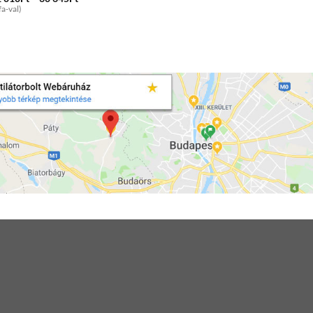
range:
fa-val)
11
010Ft
through
30
645Ft