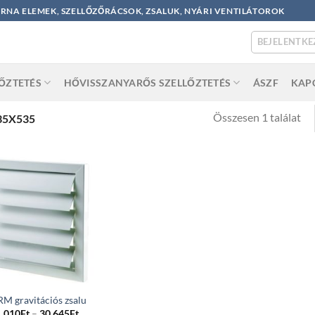
ORNA ELEMEK, SZELLŐZŐRÁCSOK, ZSALUK, NYÁRI VENTILÁTOROK
BEJELENTKE
LŐZTETÉS
HŐVISSZANYARŐS SZELLŐZTETÉS
ÁSZF
KAP
Összesen 1 találat
35X535
M gravitációs zsalu
Price
1 010
Ft
–
30 645
Ft