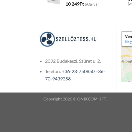
10 249
Ft
(Áfa-val)
(Á
2092 Budakeszi, Szüret u. 2.
Telefon:
+36-23-750850
+36-
70-9439358
Copyright 2026 ©
ONIXCOM KFT.