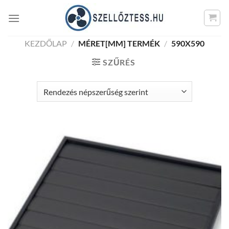
Skip
to
content
KEZDŐLAP
/
MÉRET[MM] TERMÉK
/
590X590
SZŰRÉS