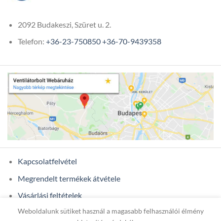
2092 Budakeszi, Szüret u. 2.
Telefon:
+36-23-750850
+36-70-9439358
Kapcsolatfelvétel
Megrendelt termékek átvétele
Vásárlási feltételek
Weboldalunk sütiket használ a magasabb felhasználói élmény
Ügyfél adatok