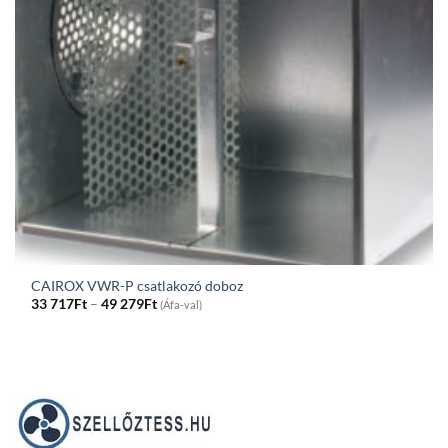
CAIROX VWR-P csatlakozó doboz
Price
33 717
Ft
–
49 279
Ft
(Áfa-val)
range:
33
717Ft
through
49
279Ft