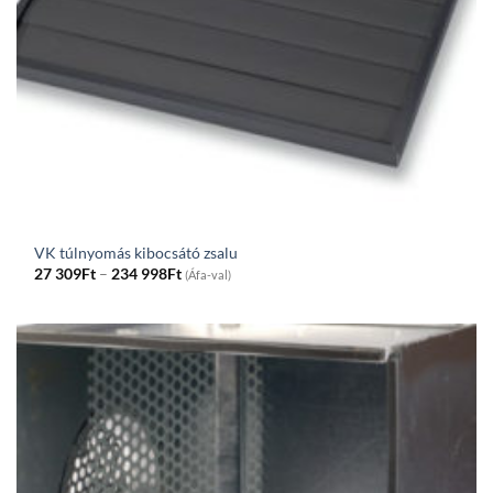
VK túlnyomás kibocsátó zsalu
Price
27 309
Ft
–
234 998
Ft
(Áfa-val)
range:
27
309Ft
through
234
998Ft