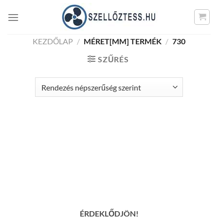
Skip
to
content
KEZDŐLAP
/
MÉRET[MM] TERMÉK
/
730
SZŰRÉS
ÉRDEKLŐDJÖN!