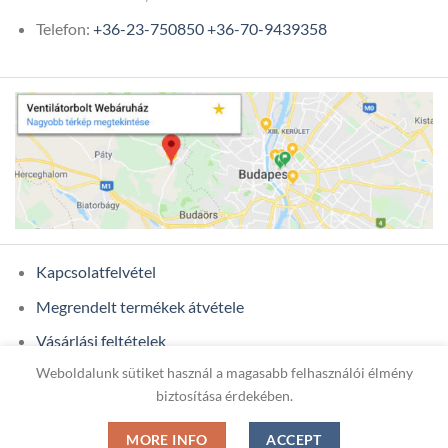
Telefon:
+36-23-750850
+36-70-9439358
Kapcsolatfelvétel
Megrendelt termékek átvétele
Vásárlási feltételek
Weboldalunk sütiket használ a magasabb felhasználói élmény
Ügyfél adatok
biztosítása érdekében.
MORE INFO
ACCEPT
Copyright 2026 ©
ONIXCOM KFT.