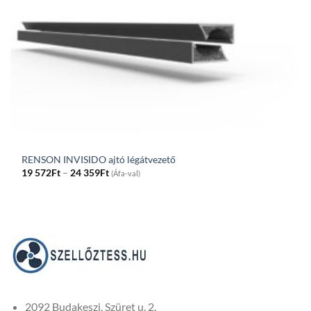
RENSON INVISIDO ajtó légátvezető
Price
19 572
Ft
–
24 359
Ft
(Áfa-val)
range:
19
572Ft
through
24
359Ft
2092 Budakeszi, Szüret u. 2.