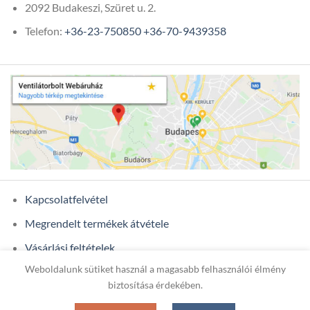
2092 Budakeszi, Szüret u. 2.
Telefon:
+36-23-750850
+36-70-9439358
Kapcsolatfelvétel
Megrendelt termékek átvétele
Vásárlási feltételek
Weboldalunk sütiket használ a magasabb felhasználói élmény
Ügyfél adatok
biztosítása érdekében.