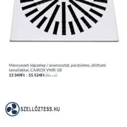
Mennyezeti légszelep / anemosztát, perdületes, állítható
lamellákkal, CAIROX VWR-5B
Price
13 349
Ft
–
55 524
Ft
(Áfa-val)
range:
13
349Ft
through
55
524Ft