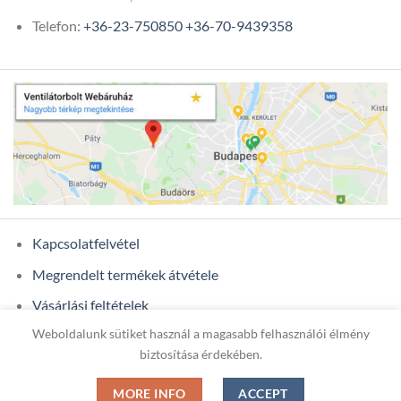
Telefon:
+36-23-750850
+36-70-9439358
Kapcsolatfelvétel
Megrendelt termékek átvétele
Vásárlási feltételek
Weboldalunk sütiket használ a magasabb felhasználói élmény
Ügyfél adatok
biztosítása érdekében.
MORE INFO
ACCEPT
Copyright 2026 ©
ONIXCOM KFT.