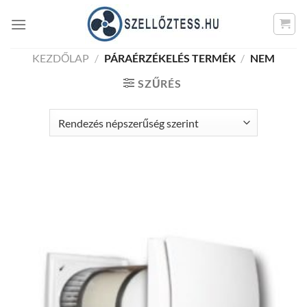
Skip
to
content
KEZDŐLAP
/
PÁRAÉRZÉKELÉS TERMÉK
/
NEM
SZŰRÉS