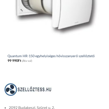
Quantum HR-150 egyhelyiséges hővisszanyerő szellőztető
99 990
Ft
(Áfa-val)
2092 Budakeszi, Szüret u. 2.