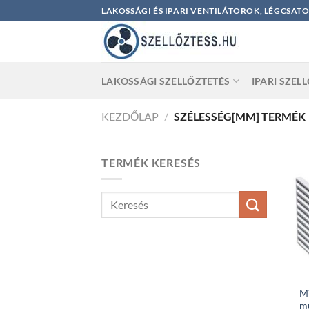
Skip
LAKOSSÁGI ÉS IPARI VENTILÁTOROK, LÉGCSAT
to
content
LAKOSSÁGI SZELLŐZTETÉS
IPARI SZEL
KEZDŐLAP
/
SZÉLESSÉG[MM] TERMÉK
TERMÉK KERESÉS
MV
m