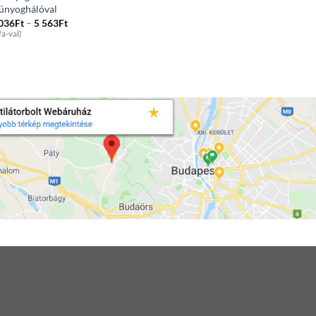
únyoghálóval
Price
 036
Ft
–
5 563
Ft
range:
fa-val)
1
036Ft
through
5
563Ft