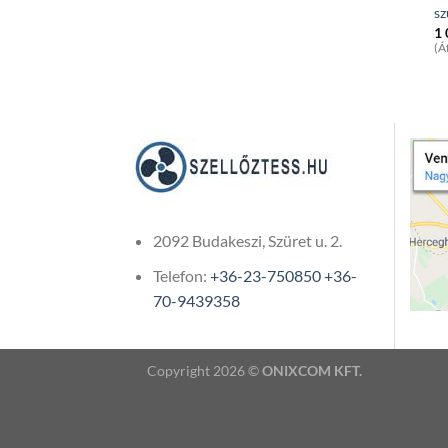
sz
1
(Á
2092 Budakeszi, Szüret u. 2.
Telefon:
+36-23-750850
+36-
70-9439358
Copyright 2026 ©
ONIXCOM KFT.