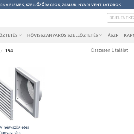
ORNA ELEMEK, SZELLŐZŐRÁCSOK, ZSALUK, NYÁRI VENTILÁTOROK
BEJELENTKE
LŐZTETÉS
HŐVISSZANYARŐS SZELLŐZTETÉS
ÁSZF
KAP
Összesen 1 találat
/
154
 négyszögletes
űanyag rács