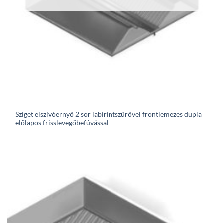
Sziget elszívóernyő 2 sor labirintszűrővel frontlemezes dupla
előlapos frisslevegőbefúvással