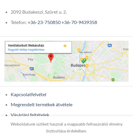
2092 Budakeszi, Szüret u. 2.
Telefon:
+36-23-750850
+36-70-9439358
Kapcsolatfelvétel
Megrendelt termékek átvétele
Vásárlási feltételek
Weboldalunk sütiket használ a magasabb felhasználói élmény
Ügyfél adatok
biztosítása érdekében.