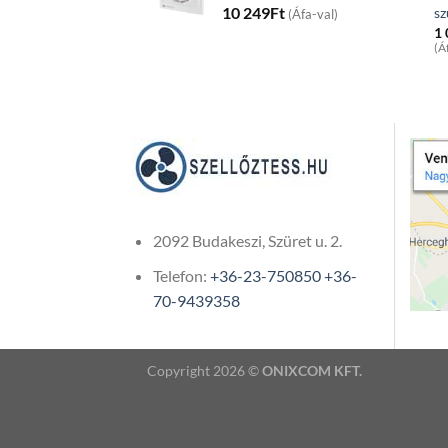
10 249
Ft
sz
(Áfa-val)
1
(Á
2092 Budakeszi, Szüret u. 2.
Telefon:
+36-23-750850
+36-
70-9439358
Copyright 2026 ©
ONIXCOM KFT.