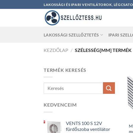
Skip
LAKOSSÁGI ÉS IPARI VENTILÁTOROK, LÉGCSAT
to
content
LAKOSSÁGI SZELLŐZTETÉS
IPARI SZEL
KEZDŐLAP
/
SZÉLESSÉG[MM] TERMÉK
TERMÉK KERESÉS
KEDVENCEIM
VENTS 100 S 12V
MV
fürdőszoba ventilátor
m