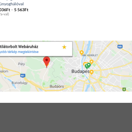
únyoghálóval
Price
 036
Ft
–
5 563
Ft
range:
fa-val)
1
036Ft
through
5
563Ft