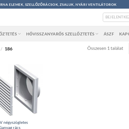
ORNA ELEMEK, SZELLŐZŐRÁCSOK, ZSALUK, NYÁRI VENTILÁTOROK
BEJELENTKE
LŐZTETÉS
HŐVISSZANYARŐS SZELLŐZTETÉS
ÁSZF
KAP
Összesen 1 találat
/
186
 négyszögletes
űanyag rács