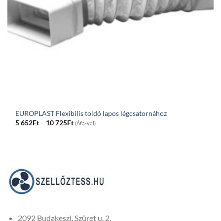
EUROPLAST Flexibilis toldó lapos légcsatornához
Price
5 652
Ft
–
10 725
Ft
(Áfa-val)
range:
5
652Ft
through
10
725Ft
2092 Budakeszi, Szüret u. 2.