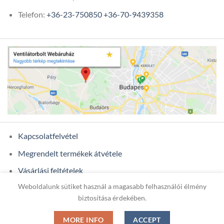
Telefon:
+36-23-750850
+36-70-9439358
Kapcsolatfelvétel
Megrendelt termékek átvétele
Vásárlási feltételek
Weboldalunk sütiket használ a magasabb felhasználói élmény
Ügyfél adatok
biztosítása érdekében.
MORE INFO
ACCEPT
Copyright 2026 ©
ONIXCOM KFT.