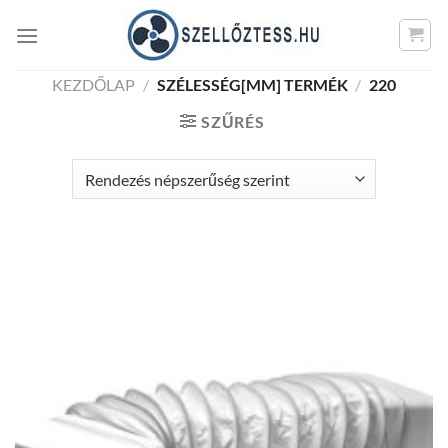
Skip
to
content
KEZDŐLAP
/
SZÉLESSÉG[MM] TERMÉK
/
220
SZŰRÉS