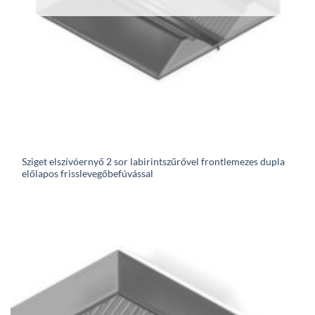
Sziget elszívóernyő 2 sor labirintszűrővel frontlemezes dupla
előlapos frisslevegőbefúvással