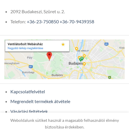
2092 Budakeszi, Szüret u. 2.
Telefon:
+36-23-750850
+36-70-9439358
Kapcsolatfelvétel
Megrendelt termékek átvétele
Vásárlási feltételek
Weboldalunk sütiket használ a magasabb felhasználói élmény
Ügyfél adatok
biztosítása érdekében.