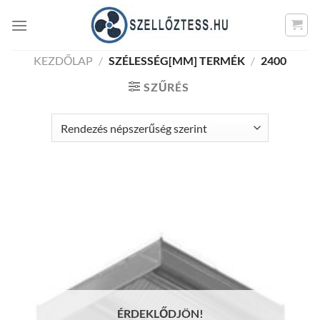
Skip
to
content
KEZDŐLAP
/
SZÉLESSÉG[MM] TERMÉK
/
2400
SZŰRÉS
ÉRDEKLŐDJÖN!