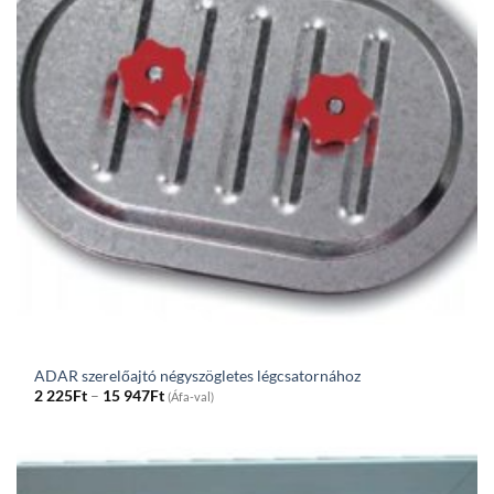
ADAR szerelőajtó négyszögletes légcsatornához
Price
2 225
Ft
–
15 947
Ft
(Áfa-val)
range:
2
225Ft
through
15
947Ft