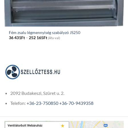
Fém zsalu légmennyiség szabályzó JS250
Price
36 431
Ft
–
252 165
Ft
(Áfa-val)
range:
36
431Ft
through
252
165Ft
2092 Budakeszi, Szüret u. 2.
Telefon:
+36-23-750850
+36-70-9439358