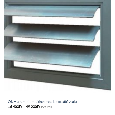
OKM alumínium túlnyomás kibocsátó zsalu
Price
16 403
Ft
–
49 230
Ft
(Áfa-val)
range:
16