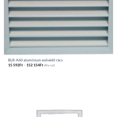
BLR-A60 alumínium esővédő rács
Price
15 592
Ft
–
152 154
Ft
(Áfa-val)
range:
15
592Ft
through
152
154Ft