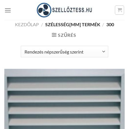
Skip
to
content
KEZDŐLAP
/
SZÉLESSÉG[MM] TERMÉK
/
300
SZŰRÉS