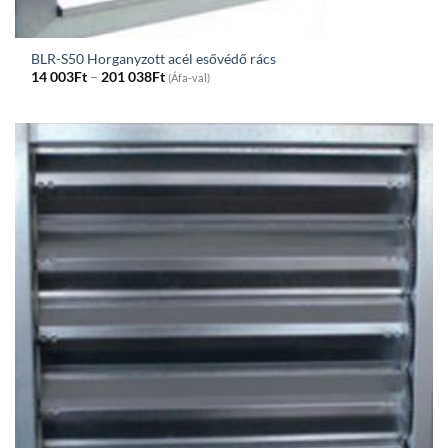
BLR-S50 Horganyzott acél esővédő rács
Price
14 003
Ft
–
201 038
Ft
(Áfa-val)
range:
14
003Ft
through
201
038Ft