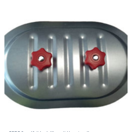
403Ft
through
49
230Ft