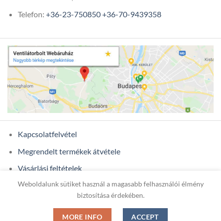
Telefon:
+36-23-750850
+36-70-9439358
Kapcsolatfelvétel
Megrendelt termékek átvétele
Vásárlási feltételek
Weboldalunk sütiket használ a magasabb felhasználói élmény
Ügyfél adatok
biztosítása érdekében.
MORE INFO
ACCEPT
Copyright 2026 ©
ONIXCOM KFT.