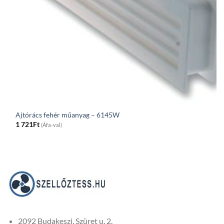
Ajtórács fehér műanyag – 6145W
1 721
Ft
(Áfa-val)
2092 Budakeszi, Szüret u. 2.