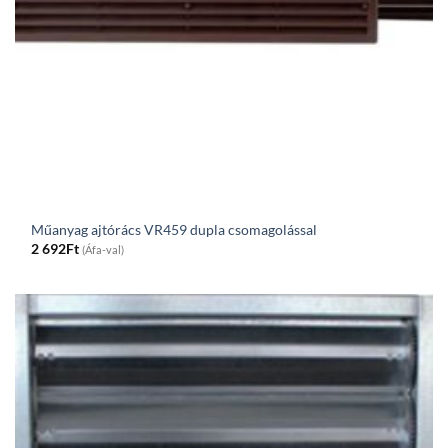
Műanyag ajtórács VR459 dupla csomagolással
2 692
Ft
(Áfa-val)