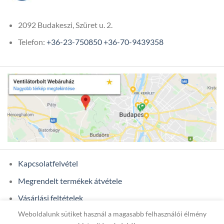
2092 Budakeszi, Szüret u. 2.
Telefon:
+36-23-750850
+36-70-9439358
Kapcsolatfelvétel
Megrendelt termékek átvétele
Vásárlási feltételek
Weboldalunk sütiket használ a magasabb felhasználói élmény
Ügyfél adatok