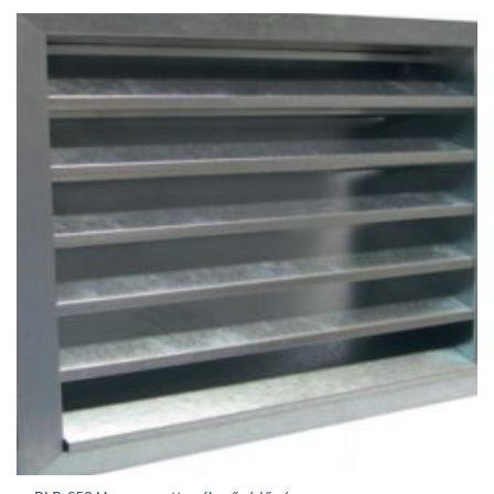
403Ft
through
49
230Ft