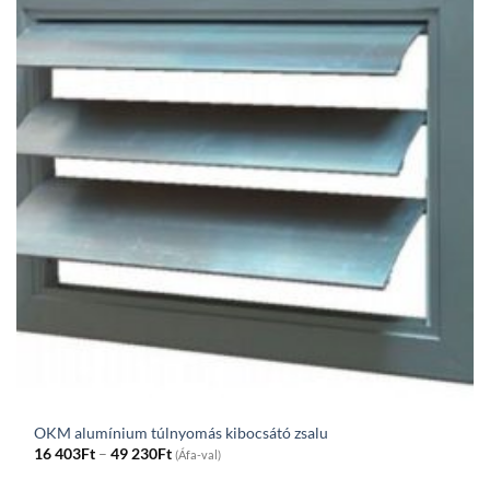
OKM alumínium túlnyomás kibocsátó zsalu
Price
16 403
Ft
–
49 230
Ft
(Áfa-val)
range:
16