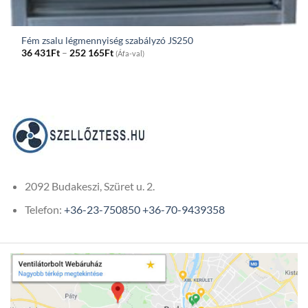
Fém zsalu légmennyiség szabályzó JS250
Price
36 431
Ft
–
252 165
Ft
(Áfa-val)
range:
36
431Ft
through
252
165Ft
2092 Budakeszi, Szüret u. 2.
Telefon:
+36-23-750850
+36-70-9439358