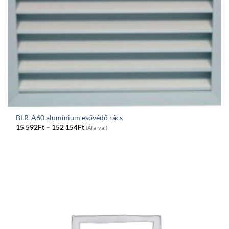
BLR-A60 alumínium esővédő rács
Price
15 592
Ft
–
152 154
Ft
(Áfa-val)
range:
15
592Ft
through
152
154Ft