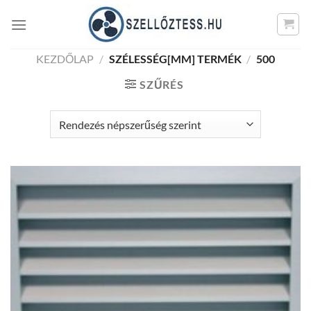
Skip
to
content
KEZDŐLAP
/
SZÉLESSÉG[MM] TERMÉK
/
500
SZŰRÉS