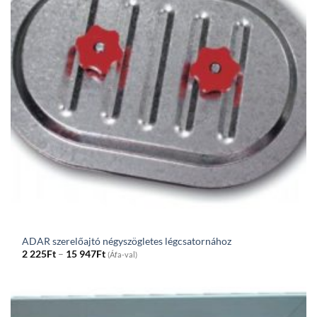
ADAR szerelőajtó négyszögletes légcsatornához
Price
2 225
Ft
–
15 947
Ft
(Áfa-val)
range:
2
225Ft
through
15
947Ft