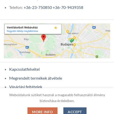
Telefon:
+36-23-750850
+36-70-9439358
Kapcsolatfelvétel
Megrendelt termékek átvétele
Vásárlási feltételek
Weboldalunk sütiket használ a magasabb felhasználói élmény
Ügyfél adatok
biztosítása érdekében.
MORE INFO
ACCEPT
Copyright 2026 ©
ONIXCOM KFT.