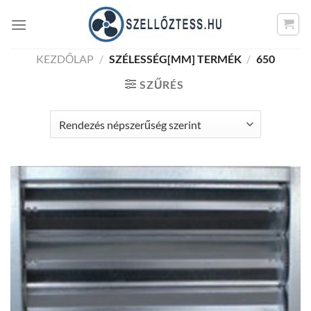
Skip
to
content
KEZDŐLAP
/
SZÉLESSÉG[MM] TERMÉK
/
650
SZŰRÉS