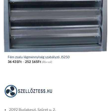
Fém zsalu légmennyiség szabályzó JS250
Price
36 431
Ft
–
252 165
Ft
(Áfa-val)
range:
36
431Ft
through
252
165Ft
2092 Budakeszi, Szüret u. 2.