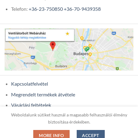
Telefon:
+36-23-750850
+36-70-9439358
Kapcsolatfelvétel
Megrendelt termékek átvétele
Vásárlási feltételek
Weboldalunk sütiket használ a magasabb felhasználói élmény
Ügyfél adatok
biztosítása érdekében.
MORE INFO
ACCEPT
Copyright 2026 ©
ONIXCOM KFT.