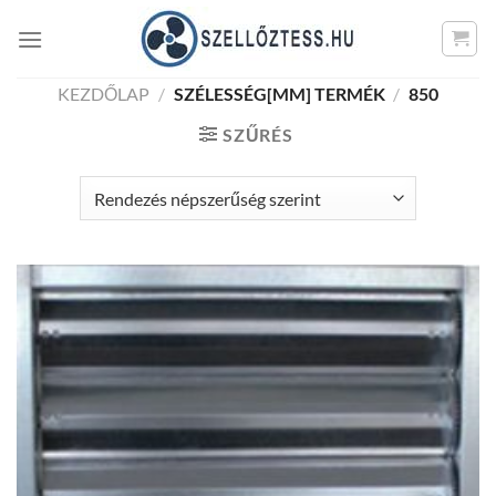
Skip
to
content
KEZDŐLAP
/
SZÉLESSÉG[MM] TERMÉK
/
850
SZŰRÉS