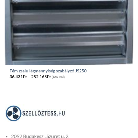
Fém zsalu légmennyiség szabályzó JS250
Price
36 431
Ft
–
252 165
Ft
(Áfa-val)
range:
36
431Ft
through
252
165Ft
2092 Budakeszi, Szüret u. 2.